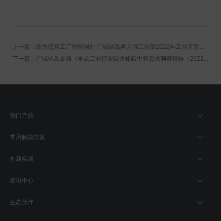
上一篇：助力领克工厂智能制造 广域铭岛再入围工信部2022年工业互联网平台创新领航应用案例
下一篇：广域铭岛参编《重点工业行业碳达峰碳中和需求洞察报告（2022年）》已正式发布
热门产品
常用解决方案
创新实训
资讯中心
生态伙伴