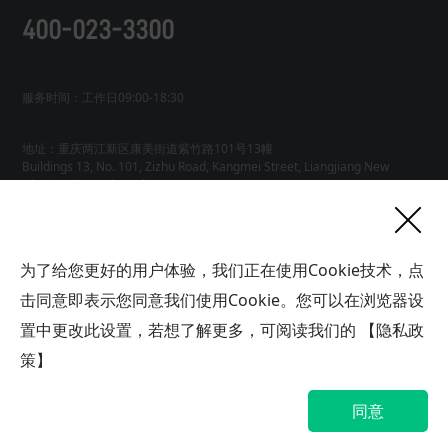
400-023-3300
服务时间：工作日09:00-18:30
地址：重庆两江新区康美街道紫竹路101号13幢
Buildings 13, No. 101, Zizhu Road, Kangmei Street, Liangjiang New
友情链接
为了给您更好的用户体验，我们正在使用Cookie技术，点
网站地图
工业AI智能体
击同意即表示您同意我们使用Cookie。您可以在浏览器设
联系
置中更改此设置，若想了解更多，可阅读我们的
【隐私政
我们
版权所有广域铭岛数字科技有限公司 GYMD Digital Technology
Co.,
Ltd 渝ICP备2021001778号-1
策】
帮助中心
隐私政策
网站地图
同意
渝公网安备 50019002503563号