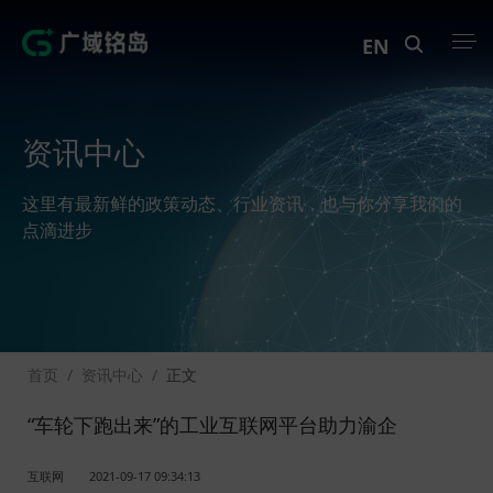
EN
产品中心
资讯中心
解决方案
这里有最新鲜的政策动态、行业资讯，也与你分享我们的
案例中心
点滴进步
创新实训
资讯中心
首页
/
资讯中心
/
正文
生态伙伴
“车轮下跑出来”的工业互联网平台助力渝企
关于Geega
互联网
2021-09-17 09:34:13