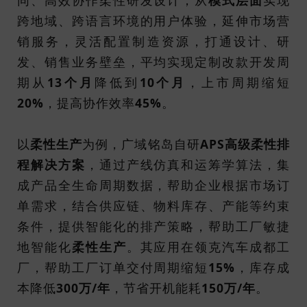
跨地域、跨语言环境的用户体验，延伸市场营
销服务，灵活配置制造资源，打通设计、研
发、销售业务壁垒，平均实现定制改款开发周
期从
13个月
降低到
10个月
，上市周期缩短
20%
，提高协作效率
45%
。
以
柔性生产
为例，广域铭岛自研
APS高级柔性排
程解决方案
，通过产线仿真和运筹学算法，集
成产品全生命周期数据，帮助企业根据市场订
单需求，结合供应链、物料库存、产能等约束
条件，提供智能化的排产策略，帮助工厂敏捷
地智能化
柔性生产
。其应用在领克汽车成都工
厂，帮助工厂订单交付周期缩短
15%
，库存成
本降低
300万/年
，节省开机能耗
150万/年
。