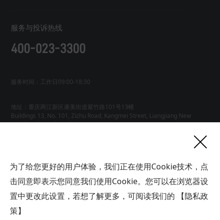
服务与投诉热线
400-023-3300
服务时间：工作日09:00-18:30
地址：重庆两江新区康美街道紫竹路101号13幢
Buildings 13, No. 101, Zizhu Road, Kangmei Street, Liangjiang New
友情链接
为了给您更好的用户体验，我们正在使用Cookie技术，点
网站地图
工业AI智能体
击同意即表示您同意我们使用Cookie。您可以在浏览器设
联系
置中更改此设置，若想了解更多，可阅读我们的
【隐私政
我们
版权所有广域铭岛数字科技有限公司 GYMD Digital Technology
Co.,
Ltd 渝ICP备2021001778号-1
策】
帮助中心