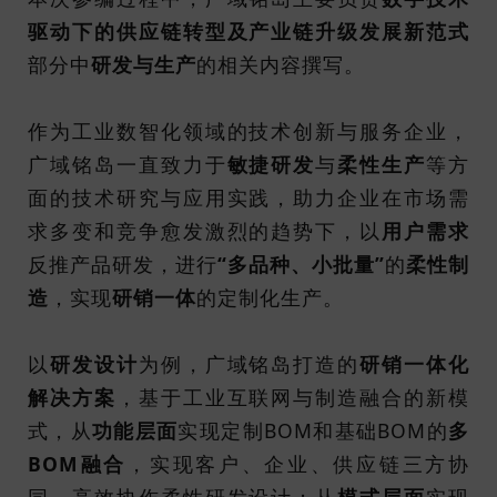
驱动下的供应链转型及产业链升级发展新范式
部分中
研发与生产
的相关内容撰写。
作为工业数智化领域的技术创新与服务企业，
广域铭岛一直致力于
敏捷研发
与
柔性生产
等方
面的技术研究与应用实践，助力企业在市场需
求多变和竞争愈发激烈的趋势下，以
用户需求
反推产品研发，进行
“多品种、小批量”
的
柔性制
造
，实现
研销一体
的定制化生产。
以
研发设计
为例，广域铭岛打造的
研销一体化
解决方案
，基于工业互联网与制造融合的新模
式，从
功能层面
实现定制BOM和基础BOM的
多
BOM融合
，实现客户、企业、供应链三方协
同、高效协作柔性研发设计；从
模式层面
实现