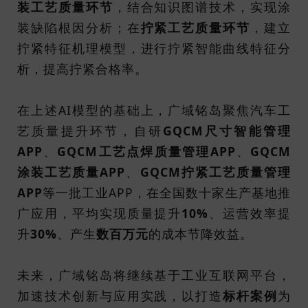
装工艺质量环节
，结合知识图谱技术，实现涂
装缺陷根因分析；在
拧紧工艺质量环节
，建立
拧紧特征机理模型，进行拧紧智能曲线特征分
析，提高拧紧合格率。
在上述AI模型的基础上，广域铭岛聚焦汽车工
艺质量提升环节，自研
GQCM尺寸智能管理
APP
、
GQCM工艺点焊质量管理APP
、
GQCM
涂装工艺质量APP
、
GQCM拧紧工艺质量管理
APP
等一批工业APP，在全国数十家生产基地推
广应用，平均实现质量提升
10%
、运营效率提
升
30%
、产生
数百万元
的成本节降效益。
未来，广域铭岛将继续基于工业互联网平台，
加速技术创新与应用实践，以打造
标杆案例
为