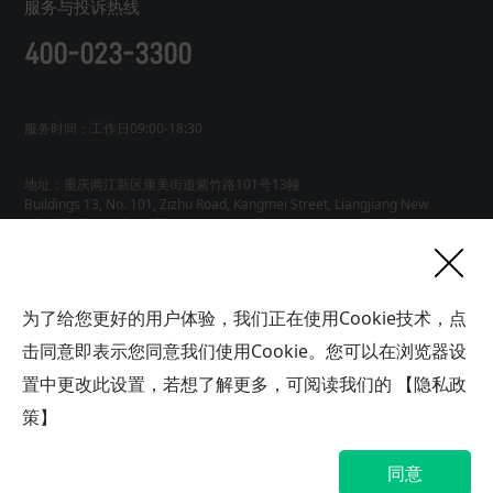
服务与投诉热线
400-023-3300
服务时间：工作日09:00-18:30
地址：重庆两江新区康美街道紫竹路101号13幢
Buildings 13, No. 101, Zizhu Road, Kangmei Street, Liangjiang New
友情链接
为了给您更好的用户体验，我们正在使用Cookie技术，点
网站地图
工业AI智能体
击同意即表示您同意我们使用Cookie。您可以在浏览器设
联系
置中更改此设置，若想了解更多，可阅读我们的
【隐私政
我们
版权所有广域铭岛数字科技有限公司 GYMD Digital Technology
Co.,
Ltd 渝ICP备2021001778号-1
策】
帮助中心
隐私政策
网站地图
同意
渝公网安备 50019002503563号