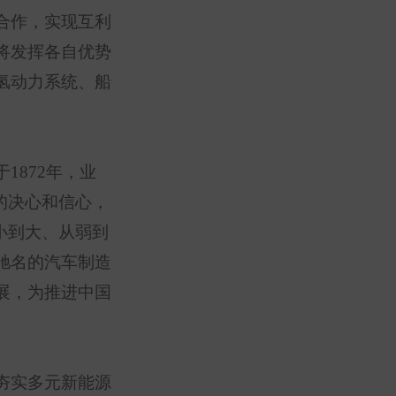
合作，实现互利
将发挥各自优势
氢动力系统、船
于
1872
年，业
的决心和信心，
小到大、从弱到
驰名的汽车制造
展，为推进中国
夯实多元新能源