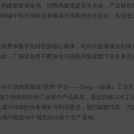
务构建新发展格局。招商局集团是百年央企，产业链布
型和碳中和可持续发展领域寻找新的合作机会，实现资
集团整体数字化转型的核心载体，对内全面承接吉利体
约后，广域铭岛将不断深化与招商局集团旗下业务单元
务全行业的国家级
“
双跨
”
平台
——Geega
（际嘉）工业互
能力矩阵和自研工业软件产品体系，通过自研
GOS
工
达成可持续的业务增长与利润最优，现已赋能汽车、汽
落地中国超
40
个城市的
50
余个生产基地。