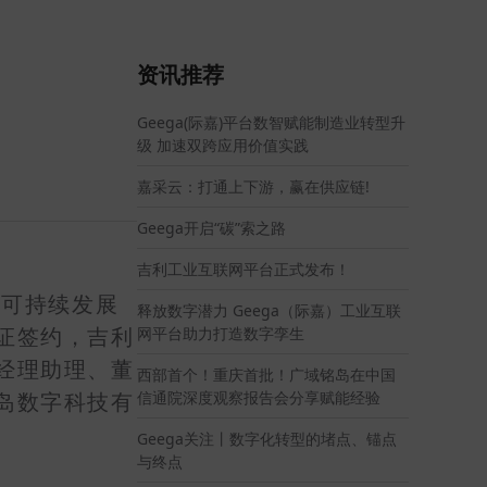
资讯推荐
Geega(际嘉)平台数智赋能制造业转型升
级 加速双跨应用价值实践
嘉采云：打通上下游，赢在供应链!
Geega开启“碳”索之路
吉利工业互联网平台正式发布！
造可持续发展
释放数字潜力 Geega（际嘉）工业互联
网平台助力打造数字孪生
证签约，吉利
经理助理、董
西部首个！重庆首批！广域铭岛在中国
信通院深度观察报告会分享赋能经验
岛数字科技有
Geega关注丨数字化转型的堵点、锚点
与终点