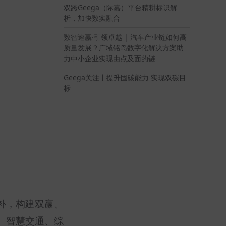
双跨Geega（际嘉）平台精耕标识解
析，加快数实融合
数智速赢·引领卓越 | 汽车产业链如何高
质量发展？广域铭岛数字化解决方案助
力中小企业实现由点及面的链
Geega关注丨提升固碳能力 实现双碳目
标
补，构建双赢、
、智慧交通、综