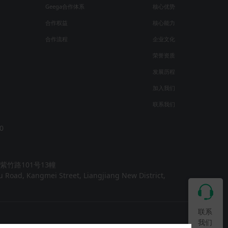
Geega合作体系
核心优势
合作权益
核心能力
合作流程
企业文化
荣誉资质
发展历程
加入我们
联系我们
0
竹路101号13幢
hu Road, Kangmei Street, Liangjiang New District,
联系
我们