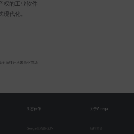
产权的工业软件
式现代化。
铭岛全面打开马来西亚市场
生态伙伴
关于Geega
Geega生态圈优势
品牌简介