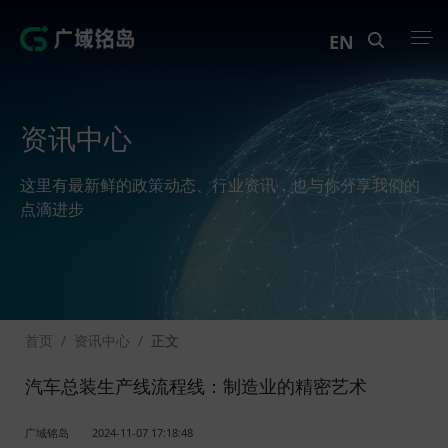
EN
产品中心
资讯中心
解决方案
这里有最新鲜的政策动态、行业资讯，也与你分享我们的
案例中心
点滴进步
创新实训
资讯中心
首页
/
资讯中心
/
正文
生态伙伴
汽车总装生产线流程线：制造业的精密艺术
关于Geega
广域铭岛
2024-11-07 17:18:48