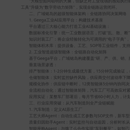
“大模型如同聪明的大脑，但缺乏对工业现场的感知执行
工具”升级为“数字劳动力矩阵”，实现全链路运营闭环。
二、广域铭岛的超级智能体架构：全链路协同决策网络
1. Geega
AI
工业
应用平台：构建技术基座
AI
平台通过三大核心能力打造工业
基础设施：
数据标准化引擎：统一工业数据语言，打破“乱、散、断
知识封装工厂：将企业经验转化为可调用的“电子字典”
SOP
智能体积木库：提供设备、工艺、
等工业组件，支持
2.
工业智造超级智能体：全链路自动化矩阵
Geega
基于
平台，广域铭岛构建覆盖“研、产、供、销、
垂直场景渗透：
1-2
15
排产智能体：
分钟生成最优方案，
分钟完成验证，
仓储智能体：实时监控缺件风险，供应商交付波动率下
12
5
规模化协作：供应链中断时，
类智能体
分钟内协同决
全流程自动化：通过智能体矩阵，汽车工厂可高效应对
60
应用实证：某整车厂部署后，每月节省
小时人力，计
三、行业应用突破：从汽车制造到全产业链赋能
1.
AI
汽车制造：定义
原生工厂
Agent
SOP
工艺大师
：自动生成工艺参数与
文件，新车型
Agent
质量归因助手
：实时监控与自动追因，分析时长从
Agent
智能座舱
：与饿了么合作实现“车到餐至”，如智