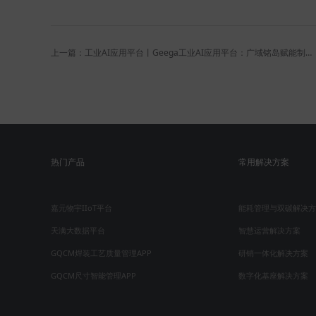
上一篇：工业AI应用平台丨Geega工业AI应用平台：广域铭岛赋能制造业的“智慧大脑”
热门产品
常用解决方案
嘉元物宇IIoT平台
能耗管理与双碳解决方
天满大数据平台
智慧运营解决方案
GQCM焊装工艺质量管理APP
研销一体化解决方案
GQCM尺寸智能管理APP
数字化基座解决方案