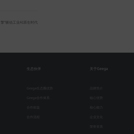
擎”驱动工业AI原生时代
生态伙伴
关于Geega
Geega生态圈优势
品牌简介
Geega合作体系
核心优势
合作权益
核心能力
合作流程
企业文化
荣誉资质