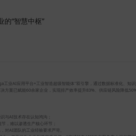
的“智慧中枢”
ga
AI
+
工业
应用平台
工业智造超级智能体”双引擎，通过数据标准化、知
60
83%
50
解决方案已赋能
余家企业，实现排产效率提升
、供应链风险降低
AI
知识与
技术存在认知鸿沟；
脱节，难以渗透生产核心环节；
AI
系，对
团队的工业经验要求严苛。