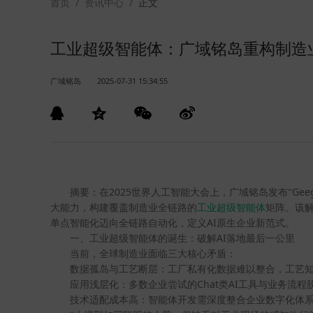
首页
/
资讯中心
/
正文
工业超级智能体：广域铭岛重构制造业
广域铭岛
2025-07-31 15:34:55
2025
Gee
摘要：在
世界人工智能大会上，广域铭岛发布“
大能力，构建覆盖制造业全链路的
工业
超级智能体
矩阵。该
AI
单点智能化迈向全链路自动化，定义
原生企业新范式。
AI
一、工业超级智能体的诞生：破解
落地最后一公里
当前，全球制造业面临三大核心矛盾：
数据孤岛与工艺断层：工厂私有化数据难以整合，工艺
Chat
AI
应用浅层化：多数企业尝试的
类
工具与业务流程
技术适配成本高：智能体开发需深度整合企业数字化体