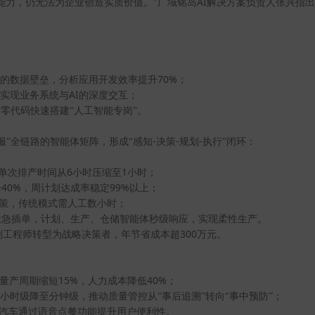
AI
能力，仍无法为企业创造实质价值。”广域铭岛
解决方案负责人张兴指出
70%
”的数据壁垒，分析应用开发效率提升
；
AI
，实现业务系统与
的深度交互；
零代码快速搭建“人工智能专岗”。
-
-
-
服”全链路的智能体矩阵，形成“感知
决策
规划
执行”闭环：
6
1
单次排产时间从
小时压缩至
小时；
40%
99%
降
，周计划达成率稳定
以上；
策，传统模式需人工数小时；
紧急插单，计划、生产、仓储智能体秒级响应，实现柔性生产。
300
划工程师转型为战略决策者，年节省成本超
万元。
15%
40%
量产周期缩短
，人力成本降低
；
小时级降至分钟级，推动质量管控从“事后追溯”转向“事中预防”；
己汽车通过语音点餐功能提升用户便利性。