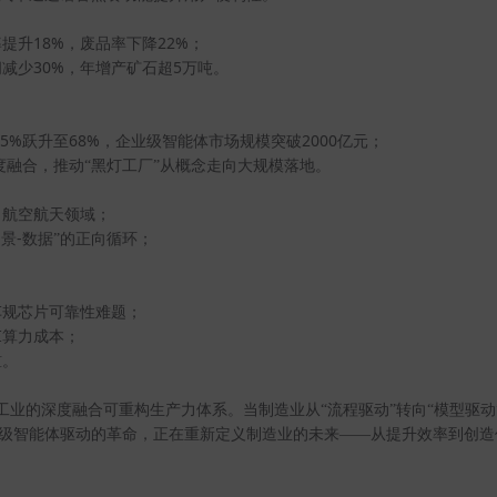
18%
22%
率提升
，废品率下降
；
30%
5
间减少
，年增产矿石超
万吨。
35%
68%
2000
跃升至
，企业级智能体市场规模突破
亿元；
度融合，推动“黑灯工厂”从概念走向大规模落地。
、航空航天领域；
-
场景
数据”的正向循环；
。
车规芯片可靠性难题；
I
算力成本；
槛。
工业的深度融合可重构生产力体系。当制造业从“流程驱动”转向“模型驱动
由超级智能体驱动的革命，正在重新定义制造业的未来——从提升效率到创