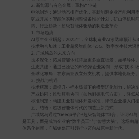
2.
新能源与有色金属：重构产业链
电池制造：通过动态排产优化，某新能源企业产能利用
矿业开采：智能体实时调整设备维护计划，矿山停机时
四、行业趋势：超级智能体驱动的制造业革命
1.
市场趋势
AI
2025
AI
原生企业崛起：
年，全球制造业
渗透率预计从
5G
技术融合加速：工业超级智能体与
、数字孪生技术深
2.
广域铭岛的未来方向
技术深化：拓展智能体矩阵至更多垂直场景，如半导体
60
-
生态共建：通过已验证的
余家企业案例，形成“技术
全球化布局：在东南亚设立分支机构，提供本地化服务
3.
挑战与机遇
技术瓶颈：需提升小样本场景下的模型泛化能力，解决
A
产业协同：推动算电协同（如施耐德电气方案），降低
标准制定：构建工业智能体开发标准，降低企业接入门
五、结语：超级智能体时代的制造业新范式
Geega
+
AI
广域铭岛通过“
平台
超级智能体”组合，证明
与
是工具，而是成为企业的“数字员工”与“智慧大脑”。这场
AI
体系化创新，广域铭岛正引领行业迈向
原生新时代。