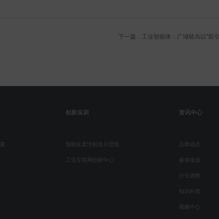
下一篇：工业智能体：广域铭岛以“双引
创新实训
资讯中心
案
智能化柔性制造示范线
品牌动态
工业互联网创新中心
媒体报道
行业观察
知识科普
视频中心