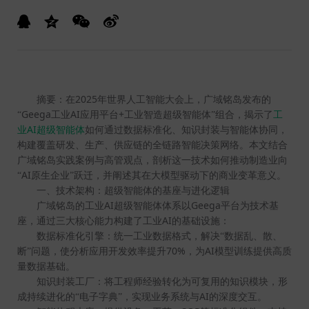
2025
摘要：在
年世界人工智能大会上，广域铭岛发布的
Geega
AI
+
“
工业
应用平台
工业智造超级智能体”组合，揭示了
工
AI
业
超级智能体
如何通过数据标准化、知识封装与智能体协同，
构建覆盖研发、生产、供应链的全链路智能决策网络。本文结合
广域铭岛实践案例与高管观点，剖析这一技术如何推动制造业向
AI
“
原生企业”跃迁，并阐述其在大模型驱动下的商业变革意义。
一、技术架构：超级智能体的基座与进化逻辑
AI
Geega
广域铭岛的工业
超级智能体体系以
平台为技术基
AI
座，通过三大核心能力构建了工业
的基础设施：
数据标准化引擎：统一工业数据格式，解决“数据乱、散、
70%
AI
断”问题，使分析应用开发效率提升
，为
模型训练提供高质
量数据基础。
知识封装工厂：将工程师经验转化为可复用的知识模块，形
AI
成持续进化的“电子字典”，实现业务系统与
的深度交互。