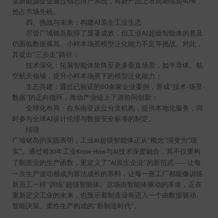
40%
某新能源企业通过动态排产系统，将新产品上市周期缩短
，
抢占市场先机。
AI
四、挑战与未来：构建
原生工业生态
AI
尽管广域铭岛取得了显著成效，但工业
超级智能体的普及
仍面临数据孤岛、小样本场景模型泛化能力不足等挑战。对此，
其提出“三步走”路径：
技术深化：拓展智能体矩阵至更多垂直场景，如半导体、航
空航天领域，提升小样本场景下的模型泛化能力；
60
-
-
生态共建：通过已验证的
余家企业案例，形成“技术
场景
数据”的正向循环，推动产业链上下游协同创新；
全球化布局：在东南亚设立分支机构，提供本地化服务，同
AI
时参与全球
设计伦理与数据安全标准的制定。
结语
广域铭岛的实践表明，工业
超级智能体正从“概念”演变为“现
AI
实”。通过将
年工业
与
技术深度融合，其不仅重构
30
Know-How
AI
了制造业的生产函数，更定义了“
原生企业”的新范式——让每
AI
一次生产波动都成为算法成长的养料，让每一座工厂都能像训练
新员工一样“训练”超级智能体。这场由智能体驱动的革命，正在
重新定义工业的未来，也预示着制造业将迈入一个由数据驱动、
智能决策、柔性生产构成的“新制造时代”。