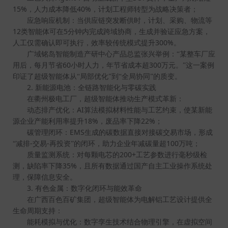
15%
40%
，人力成本降低
，计划工程师转型为战略决策者；
应急响应机制：当供应链突发断供时，计划、采购、物流等
12
5
类智能体可在
分钟内完成跨域协商，生成并验证应急方案，
300%
人工仅需确认即可执行，效率较传统模式提升
。
广域铭岛智能制造产研中心产品总监张兴举例：“某整车厂应
60
300
用后，每月节省
小时人力，年节省成本超
万元。”这一案例
印证了超级智能体从“局部优化”到“全局协同”的质变。
2.
新能源电池：全链路智能化与零碳实践
在衢州极电工厂，超级智能体推动生产模式革新：
AI
动态排产优化：
算法模拟材料性能与工艺约束，使某新能
18%
22%
源企业产能利用率提升
，废品率下降
；
EMS
碳管理闭环：
生成的碳数据直接对接碳交易市场，形成
-
-
100
“减排
交易
再投资”的闭环，助力企业年减碳量超
万吨；
200+
质量监测系统：对每颗电芯的
工艺参数进行毫秒级检
35%
测，缺陷率下降
，且所有数据通过国产自主工业操作系统处
理，保障信息安全。
3.
有色金属：数字化闭环与能效革命
在广西百色百矿集团，超级智能体为电解铝工艺设计提供全
生命周期支持：
能耗模拟与优化：数字孪生技术结合物理引擎，在虚拟空间