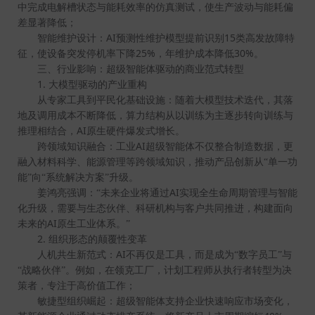
中完成电解槽状态与能耗效率的仿真测试，使生产波动与能耗偏
差显著降低；
AI
15
智能维护设计：
预测性维护模型提前识别
类高发故障特
25%
30%
征，使设备突发停机率下降
，年维护成本降低
。
三、行业影响：超级智能体驱动的商业范式转型
1.
大模型驱动的产业重构
从专家工具到平民化基础设施：随着大模型技术迭代，其落
地及调用成本不断降低，算力结构从以训练为主逐步转向训练与
AI
推理相结合，
原生硬件爆发式增长。
AI
跨领域知识融合：工业
超级智能体不仅整合制造数据，更
融入材料科学、能源管理等跨领域知识，推动产品创新从“单一功
能”向“系统解决方案”升级。
AI
姜鸿亮强调：“未来企业将通过
实现全生命周期管理与智能
化升级，需要与生态伙伴、科研机构与客户共同推进，构建面向
AI
未来的
原生工业体系。”
2.
组织形态的颠覆性变革
AI
人机共生新范式：
不再仅是工具，而是成为“数字员工”与
“战略伙伴”。例如，在领克工厂，计划工程师从执行者转型为决
策者，专注于高价值工作；
敏捷型组织崛起：超级智能体支持企业快速响应市场变化，