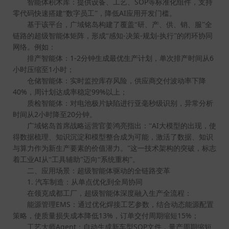
SOP
智能体积木库：提供设备、工艺、
等标准化组件，支持
AI
零代码快速搭建“数字员工”，降低
应用开发门槛。
基于该平台，广域铭岛构建了覆盖“研、产、供、销、服”全
-
-
-
链路的超级智能体矩阵，形成“感知
决策
规划
执行”的闭环协同
网络。例如：
1-2
6
排产智能体：
分钟生成最优生产计划，单次排产时间从
1
小时压缩至
小时；
仓储智能体：实时监控库存风险，供应商交付波动率下降
40%
99%
，周计划达成率稳定
以上；
质检智能体：对电池极片缺陷进行亚毫秒级识别，异常分析
2
20
时间从
小时降至
分钟。
AI
广域铭岛首席战略运营官姜鸿亮指出：“
大模型的出现，使
得数据梳理、知识沉淀和模型整合成为可能，激活了数据、知识
与算力作为新生产要素的价值潜力。”这一技术架构的突破，标志
AI
着工业
从“工具辅助”迈向“系统重构”。
二、应用场景：超级智能体驱动的全链路变革
1.
汽车制造：从单点优化到全局协同
在领克成都工厂，超级智能体深度融入生产全流程：
EMS
能源管理
：通过优化焊接工艺参数，结合动态能源配置
13%
15%
策略，使质量损失成本降低
，订单交付周期缩短
；
Agent
SOP
工艺大师
：自动生成新车型
文件，量产周期缩短