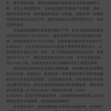
米，通过弹性变形、塑性流动和微切削的复合作用实现材料去
除。在无火花光磨阶段，半钝化的微刃对表面产生摩擦、滑挤、
抛光和压光作用，使表面粗糙度进一步降低。实验表明，当磨削
0.5
m
深度控制在
μ
以下时，材料去除模式以塑性耕犁为主，表面
完整性最佳。
实现超精密磨削对设备要求极为严苛。机床主轴回转精度需
0.001mm
达到径向跳动小于
，通常采用空气静压或液体静压轴
0.01-0.015mm
承，间隙控制在
。进给机构灵敏度要求误差小于
0.002mm
10mm/min
，工作台在
低速下需保持无爬行运行，往
10%
复速度差不超过
。此外，加工环境必须保持恒温恒湿，温度
0.1
45%-55%
波动小于±
℃，相对湿度控制在
，空气洁净度达到
ISO Class 5
级，以避免热变形和尘埃颗粒对加工精度的影响。
砂轮特性是影响加工质量的关键因素。精密磨削多选用陶瓷
结合剂砂轮，其刚性好、耐热性高；镜面磨削则需采用树脂或橡
胶结合剂并添加石墨填料，以提高抛光效果。砂轮修整技术直接
决定微刃等高性，国外普遍采用金刚石滚轮精密修整，通过控制
6-50mm/min
0.002-
纵向进给量（
）和径向进给量（
0.005mm
）实现不同粗糙度要求。连续修整成形磨削新工艺可在
磨削过程中在线修整，保持砂轮轮廓精度。
在实践应用中，超精密磨削技术展现出卓越价值。光学镜片