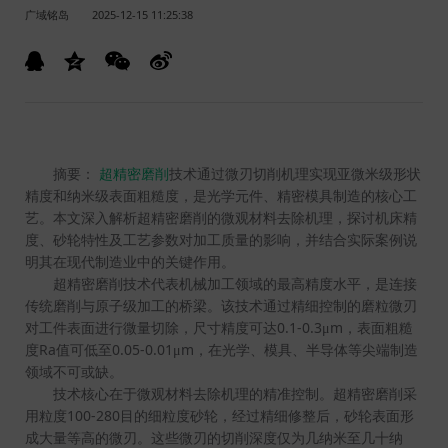
广域铭岛
2025-12-15 11:25:38
摘要：
超精密磨削
技术通过微刃切削机理实现亚微米级形状
精度和纳米级表面粗糙度，是光学元件、精密模具制造的核心工
艺。本文深入解析超精密磨削的微观材料去除机理，探讨机床精
度、砂轮特性及工艺参数对加工质量的影响，并结合实际案例说
明其在现代制造业中的关键作用。
超精密磨削技术代表机械加工领域的最高精度水平，是连接
传统磨削与原子级加工的桥梁。该技术通过精细控制的磨粒微刃
0.1-0.3
m
对工件表面进行微量切除，尺寸精度可达
μ
，表面粗糙
Ra
0.05-0.01
m
度
值可低至
μ
，在光学、模具、半导体等尖端制造
领域不可或缺。
技术核心在于微观材料去除机理的精准控制。超精密磨削采
100-280
用粒度
目的细粒度砂轮，经过精细修整后，砂轮表面形
成大量等高的微刃。这些微刃的切削深度仅为几纳米至几十纳