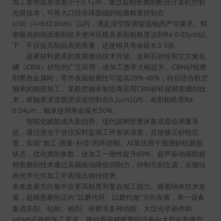
0.1
m
加工要求面形误差小于
μ
，通过超精密磨削配合计算机控制
光斑技术，可将大口径非球面镜的轮廓精度控制在
/30
=632.8nm
λ
（λ
）以内，满足深空探测望远镜的严苛要求。精
Ra 0.02
m
密模具的镜面磨削技术使冲压模具表面粗糙度达到
μ
以
3-5
下，不仅提高制品表面质量，还使模具寿命延长
倍。
超硬材料磨具的发展推动技术升级。金刚石砂轮和立方氮化
CBN
CBN
硼（
）砂轮的广泛应用，使加工效率大幅提升。
砂轮磨
20%-40%
削黑色金属时，零件表面耐磨性可提高
，特别适合航空
CBN
轴承的精密加工。某航空轴承制造商采用
砂轮超精密磨削技
0.2
m
Ra
术，将轴承滚道圆度误差控制在
μ
以内，表面粗糙度
0.04
m
50%
μ
，轴承使用寿命延长
。
智能化赋能成为新趋势。现代超精密磨床集成原位测量系
统，通过激光干涉仪实时监测工件形状误差，反馈修正砂轮位
"
-
-
"
AI
置，实现
加工
测量
补偿
闭环控制。
算法用于预测砂轮磨损
60%
状态，优化磨削参数，使加工一致性提升
。超声振动辅助超
精密磨削技术通过高频振动降低切削力，抑制毛刺生成，在微结
构光学元件加工中表现出独特优势。
未来发展方向集中在更高精度和复合加工能力。随着纳米技术发
展，超精密磨削正向
以磨代研、以磨代抛
方向发展，单一设备
"
"
集成车削、钻削、铣削、研磨等多种功能。大型光学器件和
元件的加工需求，推动着超精密磨削设备向大型化和微型
MEMS