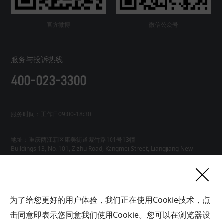
官方微博
微信公众号
服务与投诉热线
400-023-3300
服务时间：工作日09:00-18:30
地址：重庆两江新区康美街道紫竹路101号13幢
Buildings 13, No. 101, Zizhu Road, Kangmei Street, Liangjiang New
友情链接
为了给您更好的用户体验，我们正在使用Cookie技术，点
网站地图
工业AI智能体
击同意即表示您同意我们使用Cookie。您可以在浏览器设
联系