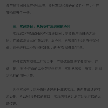
条产线可同时混产
4
种品牌、多种车型和颜色的柔性生产，生产
节拍提升了一倍。
三、实施路径：从数据打通到智能协同
实现
BOP
与
MES/ERP
的真正协同，需要循序渐进的方法
论。广域铭岛提出的“先治理、后协同、再智能”路径具有借鉴价
值。首先进行工业数据标准化，解决“数据孤岛”问题。
在领克汽车成都工厂项目中，广域铭岛部署了覆盖“研、产、
供、销、服”全链条的工业智能体矩阵，实现从感知、决策、规划
到执行的闭环运作。
具体实践中，这种协同通过两种形式实现。纵向集成通过打
通
ERP
、
MES
和设备层的接口，实现信息从计划层到执行层的无
缝传递。