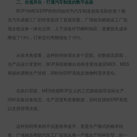
二、价值所在：打通汽车制造的数字血脉
BOP
与
MES/ERP
的协同如何为汽车制造创造实际价值？领
克汽车成都工厂的转变提供了直观答案。广域铭岛赋能该工厂实
现全链业务一体化运营，上下游各环节瞬时响应，质量损失成本
降低了
13%
，订单交付周期缩短了
15%
。
从技术角度看，这种协同体现在多个层面。在数据流层面，
当产品设计变更时，
BOP
系统能够自动将变更传递至
MES
，
MES
再据此调整生产排程，同时向
ERP
系统反馈物料需求变化。
在执行层面，
MES
依据
BOP
定义的工艺路线指导实际生产，
同时采集设备状态、生产进度和质量数据，实时反馈给
ERP
系统
以支持管理决策。
这种协同带来的不仅是效率提升，更是生产模式的根本转
变。广域铭岛帮助汽车工厂实现从单一产线生产同种车型，到一