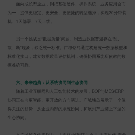
面向成长型企业，则把基础硬件、操作系统、业务应用合而
为一，提供更稳定、更安全、更便捷的转型选择，实现
20
分钟装
机、
1
天部署、
7
天上线。
另一个挑战是“数据质量”问题。制造业数据普遍存在“乱、
散、断”现象，缺乏统一标准。广域铭岛通过构建统一数据模型和
标准化接口，建立数据质量评估机制，确保协同系统所依赖的数
据准确可靠。
六、未来趋势：从系统协同到生态协同
随着工业互联网和人工智能技术的发展，
BOP
与
MES/ERP
协同正在向更智能、更开放的方向演进。广域铭岛展示了一个值
得关注的趋势：从企业内部的系统协同，扩展到产业链上下游的
生态协同。
在广域铭岛的规划中，未来将构建“链主企业
-
生态伙伴
-
产业