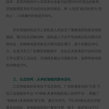
技术，在苏州物流中心实现单台设备日处理
2000
件货品的效率。
其智能调度系统可动态优化路径规划，将“人找货”模式转变为“货
到人”，订单履约时效提升
60%
。
井松智能的轮足式人形机器人则攻克了重载场景的复杂地形
挑战。通过轮足切换结构，该机器人可在平坦地面以轮式模式高
效转运，在崎岖地形切换足式模式稳定通行，最大负载达
30
公
斤。在某汽车工厂的重型装配线中，其自主决策系统可实时识别
工件位置与工况信息，完成模具搬运与装配任务，故障率较传统
AGV
降低
75%
。
三、生态协同：从单机智能到群体进化
工业智能体的未来在于生态协同。广东联通发布的“元景·万
悟工业智能体平台”与“格物·具身智能机器人协同平台”，构建了
“智能体
+
具身智能”双引擎。通过与华为、
TCL
等
6
家生态伙伴签
署共创协议，其智能体矩阵已覆盖注塑、电子、医药等
12
个行