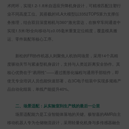
术闭环，实现
1.2-1.8
米自适应升降机身设计，可精准匹配注塑行
业不同高度工位。其搭载的
VLA
大模型以
3352TOPS
算力支撑任
务推理，结合双目深度相机与
360
°激光雷达，在狭窄车间通道中
实现
1.5
米
/
秒全向移动与±
0.05
毫米重复定位精度，覆盖模具搬
运、零件装配等核心工序。
新松的
FR
协作机器人则聚焦人机协同场景，采用
14
个高精
度驱动关节与紧凑型机身设计，支持与人类近距离安全协作。其
核心优势在于“易用性”——通过图形化编程与通用手部组件，即
使无专业培训人员也能快速部署，在
3C
电子组装中实现多规格产
品自动化组装，单线产能提升
40%
。
二、场景适配：从实验室到生产线的最后一公里
场景适配能力是工业智能体落地的关键。极智嘉的
AMR
自主
移动机器人专为仓储物流设计，采用轻量化机身与多传感器融合