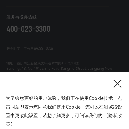
服务与投诉热线
400-023-3300
服务时间：工作日09:00-18:30
地址：重庆两江新区康美街道紫竹路101号13幢
Buildings 13, No. 101, Zizhu Road, Kangmei Street, Liangjiang New
友情链接
为了给您更好的用户体验，我们正在使用Cookie技术，点
网站地图
工业AI智能体
击同意即表示您同意我们使用Cookie。您可以在浏览器设
联系
置中更改此设置，若想了解更多，可阅读我们的
【隐私政
我们
版权所有广域铭岛数字科技有限公司 GYMD Digital Technology
Co.,
Ltd 渝ICP备2021001778号-1
策】
帮助中心