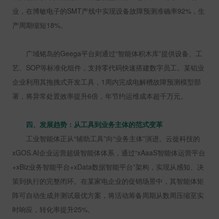
业，在博敏电子的
SMT
产线中实现设备故障预测准确率
92%
，生
产周期缩短
18%
。
广域铭岛的
Geega
平台则通过“智能体积木库”提供设备、工
艺、
SOP
等标准化组件，支持零代码快速搭建数字员工。某铝业
企业利用其拖拽式开发工具，
1
周内完成电解槽故障预测模型部
署，将异常处置效率提升
6
倍，年节约运维成本超千万元。
四、发展趋势：从工具到业务主体的范式变革
工业智能体正从“辅助工具”向“业务主体”演进。云徙科技的
xGOS.AI
企业运营超级智能体体系，通过“
xAaaS
智能体运营平台
+xBiz
业务智能平台
+xData
数据智能平台”架构，实现从感知、决
策到执行的完整闭环。在某家电企业的促销场景中，其智能体矩
阵可自动生成并测试最优方案，将活动筹备周期从数周压缩至实
时响应，转化率提升
25%
。