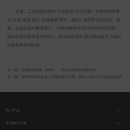
未来，工业智能体将向“认知探索”方向升级。智能体矩阵通
过“生成
-
筛选
-
验证
-
自我修复”闭环，模拟人类高阶认知过程。例
如，在供应链中断场景中，
12
类智能体可在
5
分钟内协同决策，
较传统模式效率提升
300%
，推动制造业向“算法进化能力”为核心
的新竞争格局转型。
上一篇：仓储管理系统（WMS）：现代供应链的智慧中枢
下一篇：WMS与MES集成：打通制造与仓储，驱动工业4.0下的精益化协同
热门产品
常用解决方案