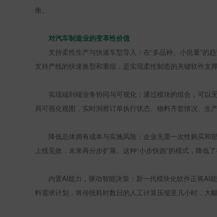
衡。
对汽车制造业的变革性价值
支持柔性生产与快速车型导入：在“多品种、小批量”的
支持产线的快速换型和重组，是实现柔性制造的关键软件支
实现端到端业务协同与可视化：通过模块的组合，可以
局可视化视图，实时洞察订单执行状态、物料齐套情况、生
降低总体拥有成本与实施风险：企业无需一次性购买和
上线见效，未来再分步扩展。这种“小步快跑”的模式，降低
内置
AI
能力，驱动智能决策：新一代模块化软件正将
AI
能
料需求计划，将传统耗时数日的人工计算压缩至几小时，大