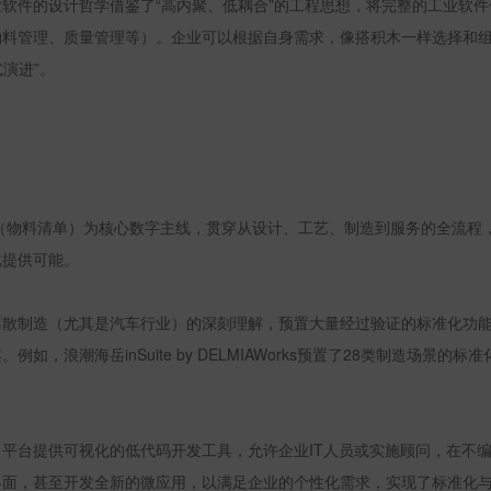
软件的设计哲学借鉴了“高内聚、低耦合”的工程思想，将完整的工业软
物料管理、质量管理等）。企业可以根据自身需求，像搭积木一样选择和
演进”。
（物料清单）为核心数字主线，贯穿从设计、工艺、制造到服务的全流程
化提供可能。
离散制造（尤其是汽车行业）的深刻理解，预置大量经过验证的标准化功
案。例如，浪潮海岳
inSuite by DELMIAWorks
预置了
28
类制造场景的标准
。平台提供可视化的低代码开发工具，允许企业
IT
人员或实施顾问，在不
界面，甚至开发全新的微应用，以满足企业的个性化需求，实现了标准化