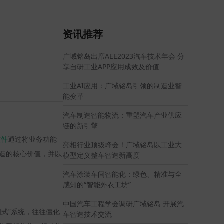
资讯推荐
广域铭岛出席AEE2023汽车技术年会 分
享自研工业APP应用成效及价值
工业AI应用：广域铭岛引领的制造业智
能变革
汽车制造智能物流：重塑汽车产业供应
链的新引擎
软件
通过将业务功能
亮相行业顶级峰会！广域铭岛以工业大
制造的核心价值，并以
模型定义整车智造新高度
汽车涂装车间智能化：绿色、精准与全
感知的“智能外衣工坊”
中国汽车工程学会调研广域铭岛 开展汽
式”系统，往往僵化
车智造技术交流