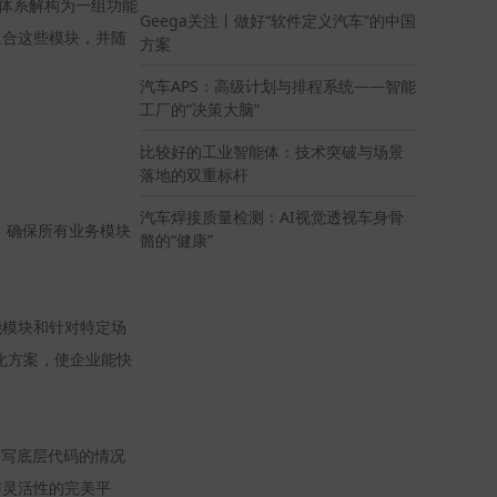
件体系解构为一组功能
Geega关注丨做好“软件定义汽车”的中国
组合这些模块，并随
方案
汽车APS：高级计划与排程系统——智能
工厂的“决策大脑”
比较好的工业智能体：技术突破与场景
落地的双重标杆
汽车焊接质量检测：AI视觉透视车身骨
，确保所有业务模块
骼的“健康”
能模块和针对特定场
化方案，使企业能快
编写底层代码的情况
与灵活性的完美平