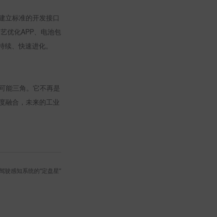
将建立标准的开发接口
工艺优化
APP
、电池包
持续、快速进化。
不可能三角。它不再是
度融合，未来的工业
驾驶感知系统的“定盘星”