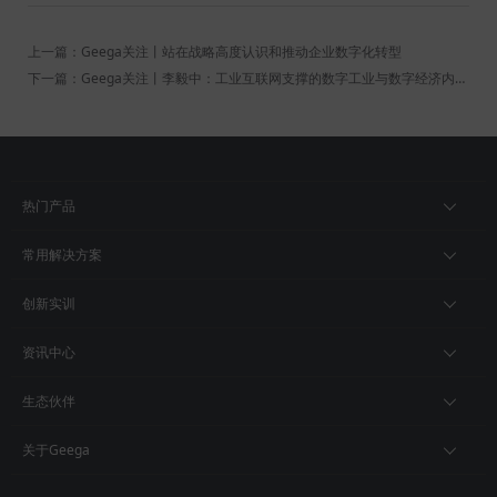
上一篇：Geega关注丨站在战略高度认识和推动企业数字化转型
下一篇：Geega关注丨李毅中：工业互联网支撑的数字工业与数字经济内核相容、基因相同
热门产品
常用解决方案
创新实训
资讯中心
生态伙伴
关于Geega