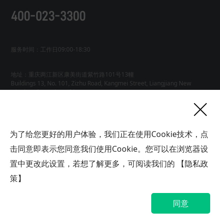
400-023-3300
服务时间：工作日09:00-18:30
地址：重庆两江新区康美街道紫竹路101号13幢
Buildings 13, No. 101, Zizhu Road, Kangmei Street, Liangjiang New
友情链接
为了给您更好的用户体验，我们正在使用Cookie技术，点
网站地图
工业AI智能体
击同意即表示您同意我们使用Cookie。您可以在浏览器设
联系
置中更改此设置，若想了解更多，可阅读我们的
【隐私政
我们
版权所有广域铭岛数字科技有限公司 GYMD Digital Technology
Co.,
Ltd 渝ICP备2021001778号-1
策】
帮助中心
隐私政策
网站地图
同意
渝公网安备 50019002503563号