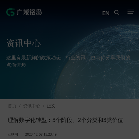
EN
产品中心
资讯中心
解决方案
这里有最新鲜的政策动态、行业资讯，也与你分享我们的
案例中心
点滴进步
创新实训
资讯中心
首页
/
资讯中心
/
正文
生态伙伴
理解数字化转型：3个阶段、2个分类和3类价值
关于Geega
互联网
2023-12-08 15:23:49