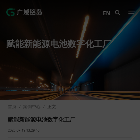
EN
产品中心
赋能新能源电池数字化工厂
解决方案
案例中心
创新实训
资讯中心
首页
/
案例中心
/
正文
生态伙伴
赋能新能源电池数字化工厂
关于Geega
2023-07-19 13:29:40