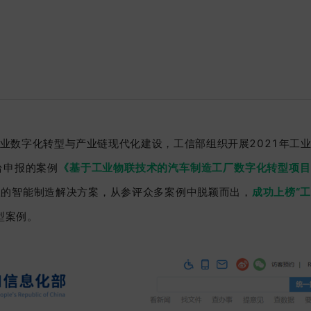
业数字化转型与产业链现代化建设，工信部组织开展2021年工
台申报的案例
《基于工业物联技术的汽车制造工厂数字化转型项目
效的智能制造解决方案，从参评众多案例中脱颖而出，
成功上榜“
型案例。