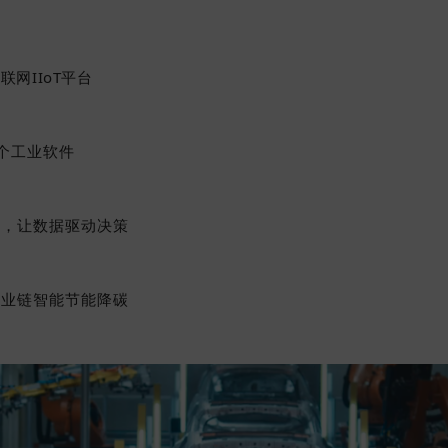
网IIoT平台
个工业软件
平，让数据驱动决策
产业链智能节能降碳