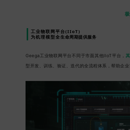
极
工业物联网平台(IIoT)
为机理模型全
生命周期提供服务
Geega工业物联网平台不同于市面其他IIoT平台，
型开发、训练、验证、迭代的全流程体系，帮助企业