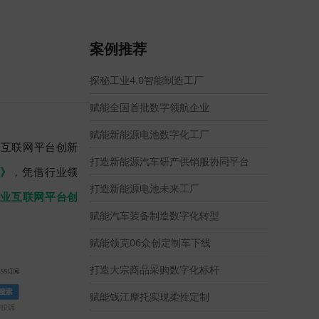
案例推荐
探秘工业4.0智能制造工厂
赋能全国首批数字领航企业
赋能新能源电池数字化工厂
业互联网平台创新
打造新能源汽车研产供销服协同平台
》
，凭借行业领
打造新能源电池未来工厂
工业互联网平台创
赋能汽车装备制造数字化转型
赋能领克06众创定制车下线
打造大宗商品采购数字化标杆
赋能钱江摩托实现柔性定制