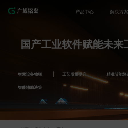
产品中心
解决方
国产工业软件赋能未来
智慧设备物联
工艺质量提升
精准节能降
智能辅助决策