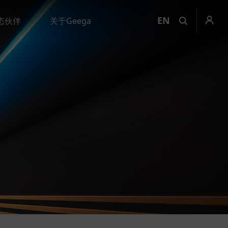
EN
态伙伴
关于Geega