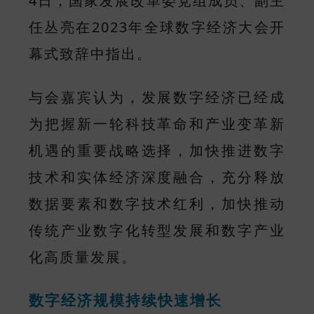
4日，国家发展改革委党组成员、副主
任丛亮在2023年全球数字经济大会开
幕式致辞中指出。
与会嘉宾认为，发展数字经济已经成
为把握新一轮科技革命和产业变革新
机遇的重要战略选择，加快推进数字
技术和实体经济深度融合，充分释放
数据要素和数字技术红利，加快推动
传统产业数字化转型发展和数字产业
化高质量发展。
数字经济规模持续快速增长