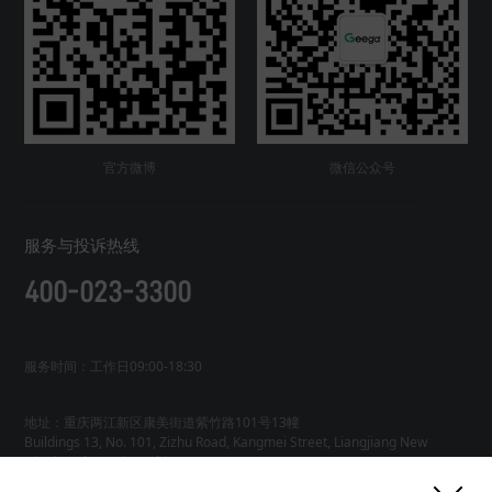
官方微博
微信公众号
服务与投诉热线
400-023-3300
服务时间：工作日09:00-18:30
地址：重庆两江新区康美街道紫竹路101号13幢
Buildings 13, No. 101, Zizhu Road, Kangmei Street, Liangjiang New