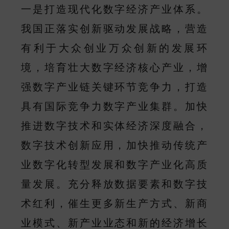
一是打造现代化数字经济产业体系。
我国正落实创新驱动发展战略，营造
有利于大众创业万众创新的发展环
境，培育壮大数字经济核心产业，增
强数字产业链关键环节竞争力，打造
具有国际竞争力数字产业集群。加快
推进数字技术和实体经济深度融合，
数字技术创新应用，加快推动传统产
业数字化转型发展和数字产业化高质
量发展。充分释放数据要素和数字技
术红利，催生更多新生产方式、新商
业模式、新产业业态和新的经济增长