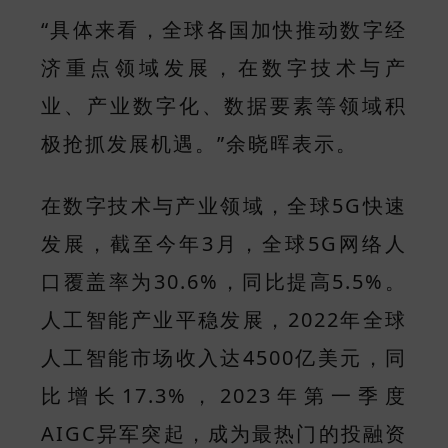
“具体来看，全球各国加快推动数字经
济重点领域发展，在数字技术与产
业、产业数字化、数据要素等领域积
极抢抓发展机遇。”余晓晖表示。
在数字技术与产业领域，全球5G快速
发展，截至今年3月，全球5G网络人
口覆盖率为30.6%，同比提高5.5%。
人工智能产业平稳发展，2022年全球
人工智能市场收入达4500亿美元，同
比增长17.3%，2023年第一季度
AIGC异军突起，成为最热门的投融资