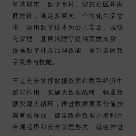
智慧城市、数字乡村、智慧社区和家
庭建设，满足多层次、个性化生活需
求。运用数字技术为公共安全、城镇
化管理、基层治理等提供高效支撑，
提高数字社会治理效能，提升全民数
字素养与技能。
三是充分发挥数据资源在数字经济中
赋能作用。实施大数据战略，畅通数
据资源大循环，推进数据要素价值按
需有效释放。健全政务数据开发利用
合规程序和安全管理办法，稳健推进