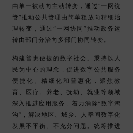
由单一被动向主动转变，通过“一网统
管”推动公共管理由简单粗放向精细治
理转变，通过“一网协同”推动政务运
转由部门分治向多部门协同转变。
构建普惠便捷的数字社会。秉持以人
民为中心的理念，促进数字公共服务
便捷化、精细化和普惠化，聚焦教
育、医疗、养老、抚幼、就业等领域
深入推进应用服务。着力消除“数字鸿
沟”，解决地区、城乡、人群间数字化
发展不平衡、不充分问题。统筹推进