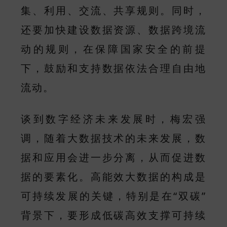
集、利用、交流、共享规则。同时，
还要加快建设数据资源、数据跨境流
动的规则，在保障国家安全的前提
下，鼓励和支持数据依法合理自由地
流动。
谈到数字经济未来发展时，梅宏强
调，随着大数据技术的未来发展，数
据和应用会进一步分离，从而促进数
据的要素化。高能效大数据的构成是
可持续发展的关键，特别是在“双碳”
背景下，要形成低碳高效支撑可持续