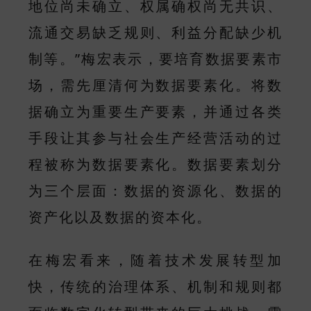
地位尚未确立、权属确权尚无共识、
流通交易缺乏规则、利益分配缺少机
制等。”梅宏表示，要培育数据要素市
场，需先厘清何为数据要素化。将数
据确立为重要生产要素，并通过各类
手段让其参与社会生产经营活动的过
程被称为数据要素化。数据要素划分
为三个层面：数据的资源化、数据的
资产化以及数据的资本化。
在梅宏看来，随着技术发展转型加
快，传统的治理体系、机制和规则都