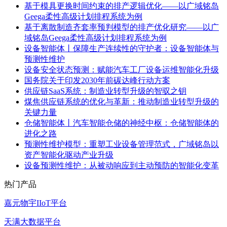
基于模具更换时间约束的排产逻辑优化——以广域铭岛
Geega柔性高级计划排程系统为例
基于离散制造齐套率预判模型的排产优化研究——以广
域铭岛Geega柔性高级计划排程系统为例
设备智能体丨保障生产连续性的守护者：设备智能体与
预测性维护
设备安全状态预测：赋能汽车工厂设备运维智能化升级
国务院关于印发2030年前碳达峰行动方案
供应链SaaS系统：制造业转型升级的智驭之钥
煤焦供应链系统的优化与革新：推动制造业转型升级的
关键力量
仓储智能体丨汽车智能仓储的神经中枢：仓储智能体的
进化之路
预测性维护模型：重塑工业设备管理范式，广域铭岛以
资产智能化驱动产业升级
设备预测性维护：从被动响应到主动预防的智能化变革
热门产品
嘉元物宇IIoT平台
天满大数据平台